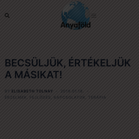
Skip
to
content
BECSÜLJÜK, ÉRTÉKELJÜK
A MÁSIKAT!
BY
ELISABETH TOLNAY
2019.01.18.
ÉRZELMEK
,
FEJLŐDÉS
,
KAPCSOLATOK
,
TERÁPIA