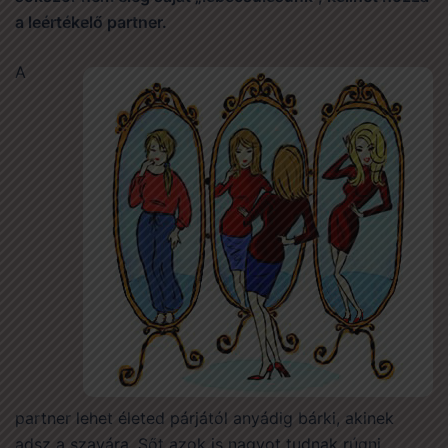
a leértékelő partner.
A
partner lehet életed párjától anyádig bárki, akinek
adsz a szavára. Sőt azok is nagyot tudnak rúgni