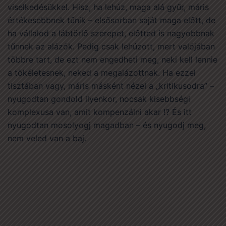
viselkedésükkel. Hisz, ha lehúz, maga alá gyűr, máris
értékesebbnek tűnik – elsősorban saját maga előtt, de
ha vállalod a lábtörlő szerepet, előtted is nagyobbnak
tűnnek az alázók. Pedig csak lehúzott, mert valójában
többre tart, de ezt nem engedheti meg, neki kell lennie
a tökéletesnek, neked a megalázottnak. Ha ezzel
tisztában vagy, máris másként nézel a „kritikusodra” –
nyugodtan gondold ilyenkor, nocsak kisebbségi
komplexusa van, amit kompenzálni akar !? És itt
nyugodtan mosolyogj magadban – és nyugodj meg,
nem veled van a baj.