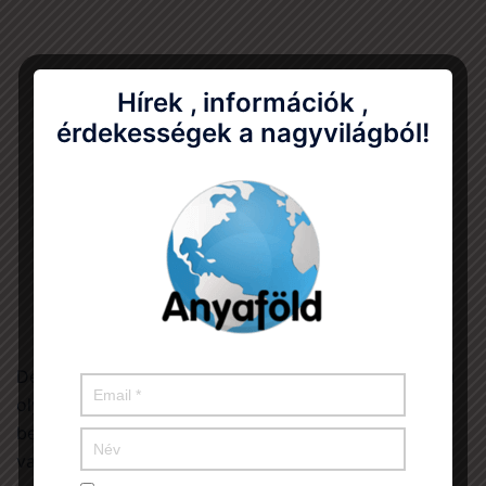
Hírek , információk ,
érdekességek a nagyvilágból!
De másokat megalázni nemcsak szavakkal lehet. Van
olyan formája is, amikor a másik munkáját nem
becsülik. Biztos láttál már olyat, hogy egy gyermek,
vagy társ maga által készített tárgyat ajándékozott