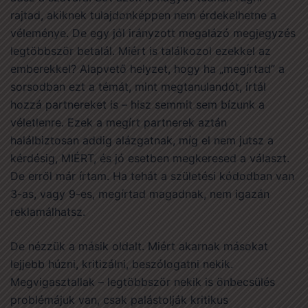
rajtad, akiknek tulajdonképpen nem érdekelhetne a
véleménye. De egy jól irányzott megalázó megjegyzés
legtöbbször betalál. Miért is találkozol ezekkel az
emberekkel? Alapvető helyzet, hogy ha „megírtad” a
sorsodban ezt a témát, mint megtanulandót, írtál
hozzá partnereket is – hisz semmit sem bízunk a
véletlenre. Ezek a megírt partnerek aztán
halálbiztosan addig alázgatnak, míg el nem jutsz a
kérdésig, MIÉRT, és jó esetben megkeresed a választ.
De erről már írtam. Ha tehát a születési kódodban van
3-as, vagy 9-es, megírtad magadnak, nem igazán
reklamálhatsz.
De nézzük a másik oldalt. Miért akarnak másokat
lejjebb húzni, kritizálni, beszólogatni nekik.
Megvigasztallak – legtöbbször nekik is önbecsülés
problémájuk van, csak palástolják kritikus