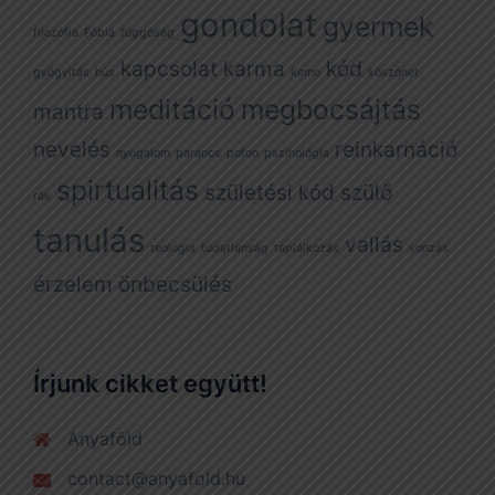
gondolat
gyermek
filozófia
Fóbia
függőség
kapcsolat
karma
kód
gyógyítás
hús
kemo
köszönet
meditáció
megbocsájtás
mantra
nevelés
reinkarnáció
nyugalom
parancs
pofon
pszihológia
spirtualitás
születési kód
szülő
rák
tanulás
vallás
teológia
tudatlanság
táplálkozás
vonzás
érzelem
önbecsülés
Írjunk cikket együtt!
Anyaföld
contact@anyafold.hu