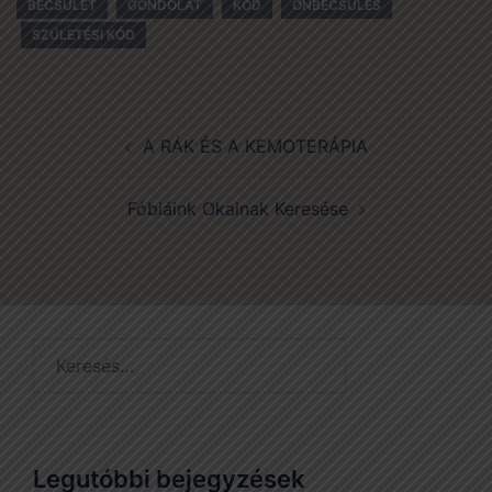
BECSÜLET
GONDOLAT
KÓD
ÖNBECSÜLÉS
SZÜLETÉSI KÓD
Post
A RÁK ÉS A KEMOTERÁPIA
navigation
Fóbiáink Okainak Keresése
Keresés:
Legutóbbi bejegyzések