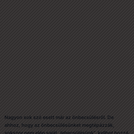
Nagyon sok szó esett már az önbecsülésről. De
ahhoz, hogy az önbecsülésünket megtépázzák,
sokszor nem elég saját „lebecsülésünk”, kellhet hozzá