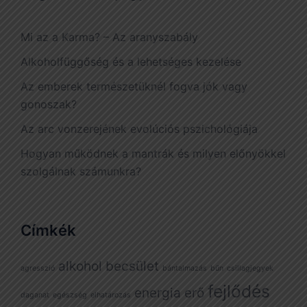
Mi az a Karma? – Az aranyszabály
Alkoholfüggőség és a lehetséges kezelése
Az emberek természetüknél fogva jók vagy
gonoszak?
Az arc vonzerejének evolúciós pszichológiája
Hogyan működnek a mantrák és milyen előnyökkel
szolgálnak számunkra?
Címkék
alkohol
becsület
agresszió
bántalmazás
bűn
csillagjegyek
fejlődés
energia
erő
daganat
egészség
elhatározás