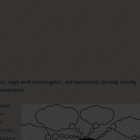
lsz, vagy amit mondogatsz, azt bevonzod, de még mindig
gondolatok.
resen
ak
en
teket,
sokszor