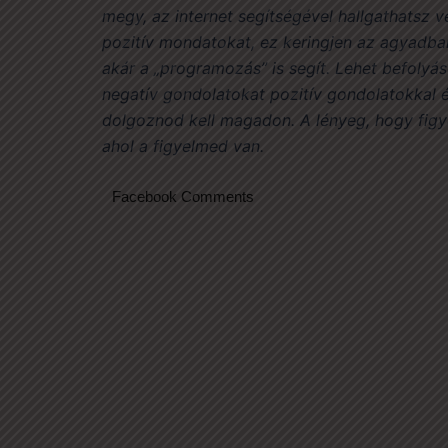
megy, az internet segítségével hallgathatsz
pozitív mondatokat, ez keringjen az agyadba
akár a „programozás” is segít. Lehet befolyáso
negatív gondolatokat pozitív gondolatokkal 
dolgoznod kell magadon. A lényeg, hogy figye
ahol a figyelmed van.
Facebook Comments