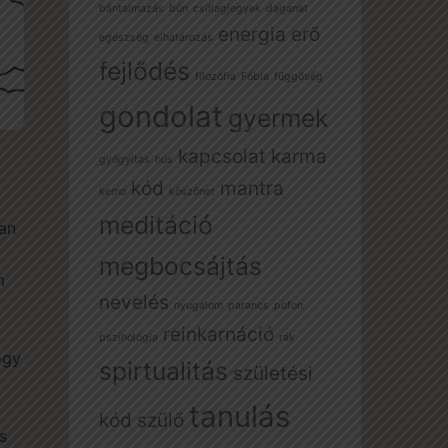
bántalmazás
bűn
csillagjegyek
daganat
energia
erő
egészség
elhatározás
fejlődés
filozófia
Fóbia
függőség
gondolat
gyermek
kapcsolat
karma
gyógyítás
hús
kód
mantra
kemo
köszönet
meditáció
ban
megbocsájtás
m
nevelés
nyugalom
parancs
pofon
reinkarnáció
pszihológia
rák
ogy
spirtualitás
születési
tanulás
kód
szülő
s