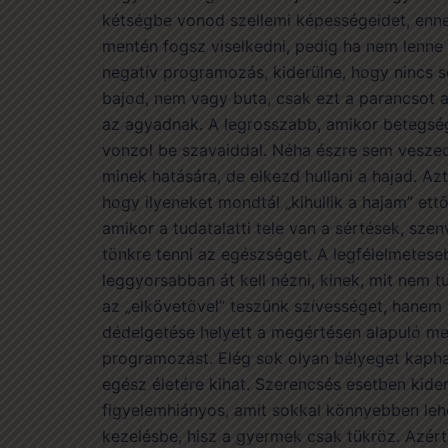
kétségbe vonod szellemi képességeidet, enn
mentén fogsz viselkedni, pedig ha nem lenne 
negatív programozás, kiderülne, hogy nincs 
bajod, nem vagy buta, csak ezt a parancsot 
az agyadnak. A legrosszabb, amikor betegsé
vonzol be szavaiddal. Néha észre sem vesze
minek hatására, de elkezd hullani a hajad. Az
hogy ilyeneket mondtál „kihullik a hajam” ett
amikor a tudatalatti tele van a sértések, sz
tönkre tenni az egészséget. A legfélelmetese
leggyorsabban át kell nézni, kinek, mit nem 
az „elkövetővel” teszünk szívességet, hanem
dédelgetése helyett a megértésen alapuló me
programozást. Elég sok olyan bélyeget kapha
egész életére kihat. Szerencsés esetben kider
figyelemhiányos, amit sokkal könnyebben lehet
kezelésbe, hisz a gyermek csak tükröz. Azért