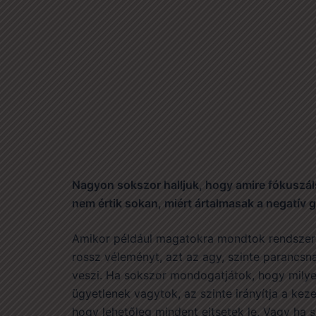
Nagyon sokszor halljuk, hogy amire fókuszá
nem értik sokan, miért ártalmasak a negatív 
Amikor például magatokra mondtok rendsze
rossz véleményt, azt az agy, szinte parancsn
veszi. Ha sokszor mondogatjátok, hogy mily
ügyetlenek vagytok, az szinte irányítja a keze
hogy lehetőleg mindent ejtsetek le. Vagy ha 