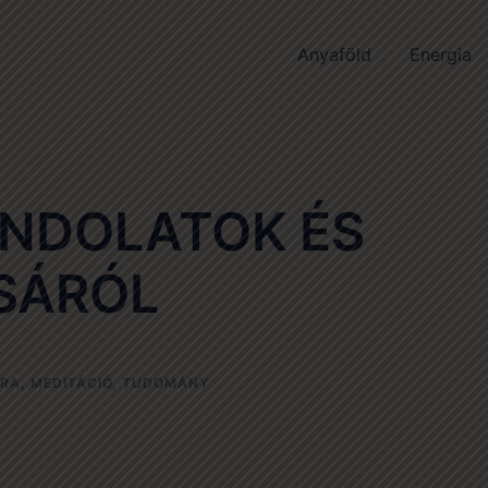
Anyaföld
Energia
ONDOLATOK ÉS
SÁRÓL
RA
,
MEDITÁCIÓ
,
TUDOMÁNY