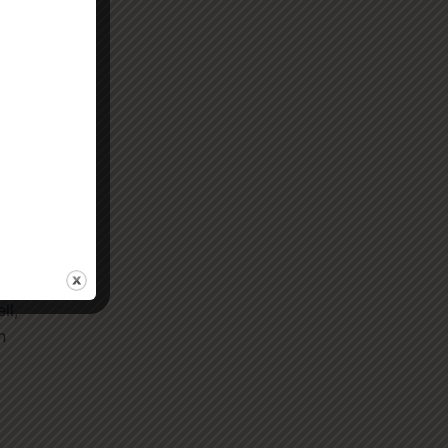
s
ndd
ll,
n