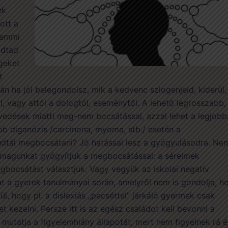
ek
ott a
semmi
adtad
geket
d
tán ha jól belegondolsz, mik a kedvenc szlogenjeid, kiderül,
ől, vagy attól a dologtól, eseménytől. A lehető legrosszabb,
envedések miatti meg-nem bocsátással, azzal lehet a legjob
bb diganózis /carcinona, myoma, stb./ esetén a
tudtál megbocsátani? Jó hatással lesz a gyógyulásodra. Ne
 magunkat gyógyítjuk a megbocsátással: a sérelmek
gbocsátást választjuk. Vagy vegyük az iskolai negatív
t a gyerek tanulmányai során, amelyről nem is gondolja, h
ül, hogy pl. a dislexiás „pecséttel” járkáló gyermek csak
 kezelni. Persze itt is az egész családot kell bevonni a
 mutatja a figyelemhiány állapotát, mert nem figyelnek rá é