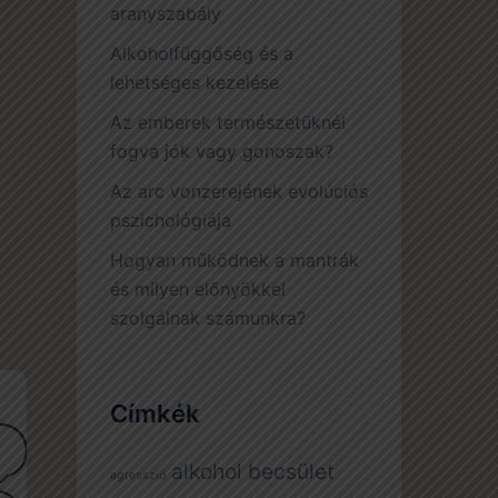
aranyszabály
Alkoholfüggőség és a
lehetséges kezelése
Az emberek természetüknél
fogva jók vagy gonoszak?
Az arc vonzerejének evolúciós
pszichológiája
Hogyan működnek a mantrák
és milyen előnyökkel
szolgálnak számunkra?
Címkék
alkohol
becsület
agresszió