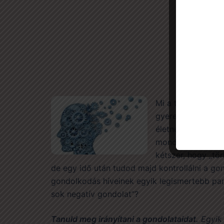
Mi a teendő, ha é
gyerekednek mondo
életnek. Nem csak
mondok. Ha mégis
kétszer, hogy „tör
de egy idő után tudod majd kontrollálni a go
gondolkodás híveinek egyik legismertebb pan
sok negatív gondolat”?
Tanuld meg irányítani a gondolataidat.
Egyik 