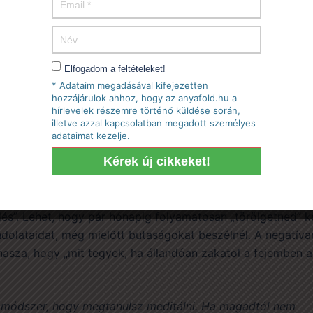
Elfogadom a feltételeket!
* Adataim megadásával kifejezetten
hozzájárulok ahhoz, hogy az anyafold.hu a
hírlevelek részemre történő küldése során,
illetve azzal kapcsolatban megadott személyes
adataimat kezelje.
szreveszed negativitásodat ? Akár magadnak, akár
gatod a butaságokat, figyelj oda. Ezt hívják tudatos
 élek, eszem, iszom, hanem oda figyelek miket gondolok é
 kicsúszik a szádon egy-egy magadat becsmérlő szó, mo
lés”. Lehet, hogy pár hónapig folyamatosan „törölgetned” ke
ndolataidat, még mielőtt butaságokat beszélnél. A negatíva
asza, hogy „mit tegyek, ha állandóan zakatol a fejemben a
módszer, hogy megtanulsz meditálni. Ha magadtól nem