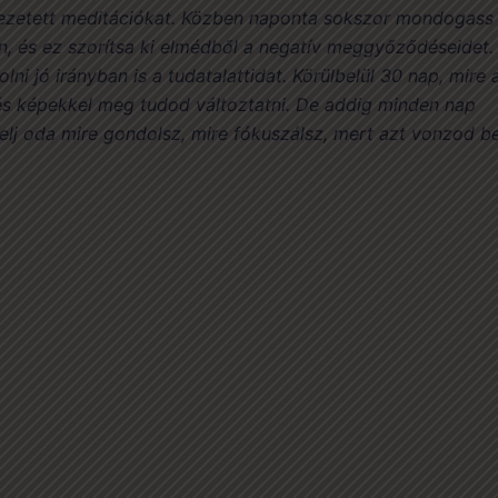
 vezetett meditációkat. Közben naponta sokszor mondogass
n, és ez szorítsa ki elmédből a negatív meggyőződéseidet.
lni jó irányban is a tudatalattidat. Körülbelül 30 nap, mire 
és képekkel meg tudod változtatni. De addig minden nap
lj oda mire gondolsz, mire fókuszálsz, mert azt vonzod be