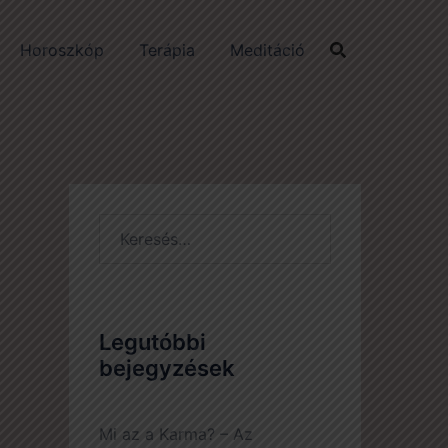
Horoszkóp
Terápia
Meditáció
Keresés:
Legutóbbi
bejegyzések
Mi az a Karma? – Az